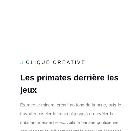
CLIQUE CRÉATIVE
L
e
s
p
r
i
m
a
t
e
s
d
e
r
r
i
è
r
e
l
e
s
j
e
u
x
E
x
t
r
a
i
r
e
l
e
m
i
n
e
r
a
i
c
r
é
a
t
i
f
a
u
f
o
n
d
d
e
l
a
m
i
n
e
,
p
u
i
s
l
e
t
r
a
v
a
i
l
l
e
r
,
c
i
s
e
l
e
r
l
e
c
o
n
c
e
p
t
j
u
s
q
u
'
à
e
n
r
é
v
é
l
e
r
l
a
s
u
b
s
t
a
n
c
e
e
s
s
e
n
t
i
e
l
l
e
.
.
.
.
v
o
i
l
a
l
a
b
a
n
a
n
e
q
u
o
t
i
d
i
e
n
n
e