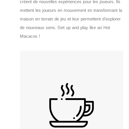
c
r
é
e
n
t
d
e
n
o
u
v
e
l
l
e
s
e
x
p
é
r
i
e
n
c
e
s
p
o
u
r
l
e
s
j
o
u
e
u
r
s
.
I
l
s
m
e
t
t
e
n
t
l
e
s
j
o
u
e
u
r
s
e
n
m
o
u
v
e
m
e
n
t
e
n
t
r
a
n
s
f
o
r
m
a
n
t
l
a
m
a
i
s
o
n
e
n
t
e
r
r
a
i
n
d
e
j
e
u
e
t
l
e
u
r
p
e
r
m
e
t
t
e
n
t
d
'
e
x
p
l
o
r
e
r
d
e
n
o
u
v
e
a
u
x
s
e
n
s
.
G
e
t
u
p
a
n
d
p
l
a
y
l
i
k
e
a
n
H
o
t
M
a
c
a
c
o
s
!