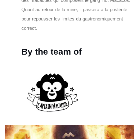
d
e
s
m
a
c
a
q
u
e
s
q
u
i
c
o
m
p
o
s
e
n
t
l
e
g
a
n
g
H
o
t
M
a
c
a
c
o
s
.
Q
u
a
n
t
a
u
r
e
t
o
u
r
d
e
l
a
m
i
n
e
,
i
l
p
a
s
s
e
r
a
à
l
a
p
o
s
t
é
r
i
t
é
p
o
u
r
r
e
p
o
u
s
s
e
r
l
e
s
l
i
m
i
t
e
s
d
u
g
a
s
t
r
o
n
o
m
i
q
u
e
m
e
n
t
c
o
r
r
e
c
t
.
B
y
t
h
e
t
e
a
m
o
f