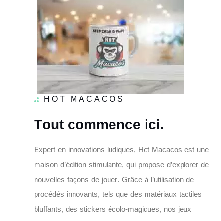
HOT MACACOS
T
o
u
t
c
o
m
m
e
n
c
e
i
c
i
.
E
x
p
e
r
t
e
n
i
n
n
o
v
a
t
i
o
n
s
l
u
d
i
q
u
e
s
,
H
o
t
M
a
c
a
c
o
s
e
s
t
u
n
e
m
a
i
s
o
n
d
’
é
d
i
t
i
o
n
s
t
i
m
u
l
a
n
t
e
,
q
u
i
p
r
o
p
o
s
e
d
’
e
x
p
l
o
r
e
r
d
e
n
o
u
v
e
l
l
e
s
f
a
ç
o
n
s
d
e
j
o
u
e
r
.
G
r
â
c
e
à
l
’
u
t
i
l
i
s
a
t
i
o
n
d
e
p
r
o
c
é
d
é
s
i
n
n
o
v
a
n
t
s
,
t
e
l
s
q
u
e
d
e
s
m
a
t
é
r
i
a
u
x
t
a
c
t
i
l
e
s
b
l
u
f
f
a
n
t
s
,
d
e
s
s
t
i
c
k
e
r
s
é
c
o
l
o
-
m
a
g
i
q
u
e
s
,
n
o
s
j
e
u
x